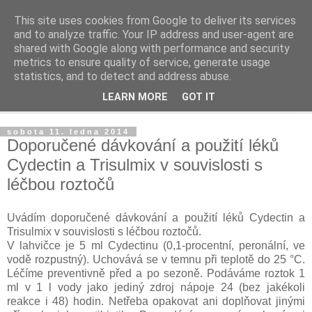
This site uses cookies from Google to deliver its services
Chov zpěvných kanárů
and to analyze traffic. Your IP address and user-agent are
shared with Google along with performance and security
metrics to ensure quality of service, generate usage
Osobní stránky chovatele Miloslava Macána
statistics, and to detect and address abuse.
LEARN MORE
GOT IT
▼
sobota 11. ledna 2014
Doporučené dávkování a použití léků
Cydectin a Trisulmix v souvislosti s
léčbou roztočů
Uvádím doporučené dávkování a použití léků Cydectin a
Trisulmix v souvislosti s léčbou roztočů.
V lahvičce je 5 ml Cydectinu (0,1-procentní, peronální, ve
vodě rozpustný). Uchovává se v temnu při teplotě do 25 °C.
Léčíme preventivně před a po sezoně. Podáváme roztok 1
ml v 1 l vody jako jediný zdroj nápoje 24 (bez jakékoli
reakce i 48) hodin. Netřeba opakovat ani doplňovat jinými