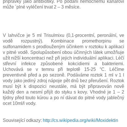
přípravky jako antibiotiky. Po podání nemocnému kanárovi
může ´plné vyléčení trvat 2 – 3 měsíce.
V lahvičce je 5 ml Trisulmixu (0,1-procentní, peronální, ve
vodě rozpustný). Kombinace promethorpinu se
sulfonamidem s prodlouženým účinkem v roztoku k aplikaci
v pitné vodě. Spolupůsobení obou účinných látek umožňuje
užít nižší koncentraci než při jejich individuální aplikaci. Léčí
střevní infekce způsobené kokcidiemi a bakteriemi.
Uchovává se v temnu při teplotě 15-25 °C. Léčíme
preventivně před a po sezoně. Podáváme roztok 1 ml v 1 l
vody jako jediný zdroj nápoje pět dnů bez přerušení. Roztok
musí být k dispozici neustále, má být připravován nově
každý den a nesmí přijít do styku s kovy. Vhodné je 1 – 2
týdny před touto kúrou a po ní dávat do pitné vody jablečný
ocet 10ml/l vody.
Související odkazy:
http://cs.wikipedia.org/wiki/Moxidektin